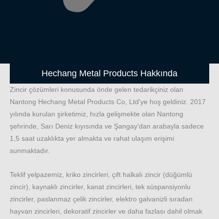
Hechang Metal Products Hakkında
Zincir çözümleri konusunda önde gelen tedarikçiniz olan
Nantong Hechang Metal Products Co, Ltd'ye hoş geldiniz. 2017
yılında kurulan şirketimiz, hızla gelişmekte olan Nantong
şehrinde, Sarı Deniz kıyısında ve Şangay'dan arabayla sadece
1,5 saat uzaklıkta yer almakta ve rahat ulaşım erişimi
sunmaktadır.
Teklif yelpazemiz, kriko zincirleri, çift halkalı zincir (düğümlü
zincir), kaynaklı zincirler, kanat zincirleri, tek süspansiyonlu
zincirler, paslanmaz çelik zincirler, elektro galvanizli sıradan
hayvan zincirleri, dekoratif zincirler ve daha fazlası dahil olmak