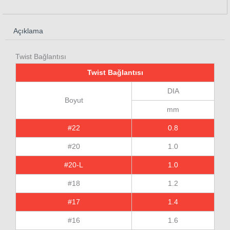
Açıklama
Twist Bağlantısı
Twist Bağlantısı
DIA
Boyut
mm
#22
0.8
#20
1.0
#20-L
1.0
#18
1.2
#17
1.4
#16
1.6