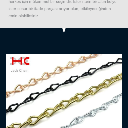
herkes için mükemmel bir seçimdir. İster narin bir altın kolye
ister cesur bir ifade parçası arıyor olun, etkileyeceğinden
emin olabilirsiniz.