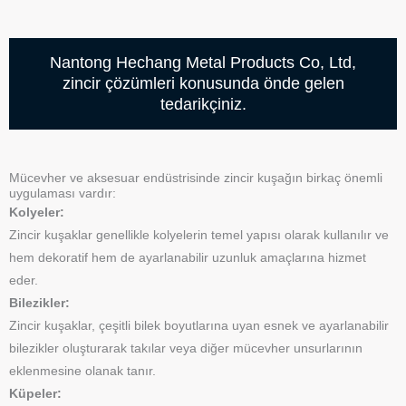
Nantong Hechang Metal Products Co, Ltd,
zincir çözümleri konusunda önde gelen
tedarikçiniz.
Mücevher ve aksesuar endüstrisinde zincir kuşağın birkaç önemli
uygulaması vardır:
Kolyeler:
Zincir kuşaklar genellikle kolyelerin temel yapısı olarak kullanılır ve
hem dekoratif hem de ayarlanabilir uzunluk amaçlarına hizmet
eder.
Bilezikler:
Zincir kuşaklar, çeşitli bilek boyutlarına uyan esnek ve ayarlanabilir
bilezikler oluşturarak takılar veya diğer mücevher unsurlarının
eklenmesine olanak tanır.
Küpeler: