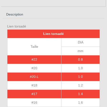
Description
Lien torsadé
Lien torsadé
DIA
Taille
mm
#22
0.8
#20
1.0
#20-L
1.0
#18
1.2
#17
1.4
#16
1.6