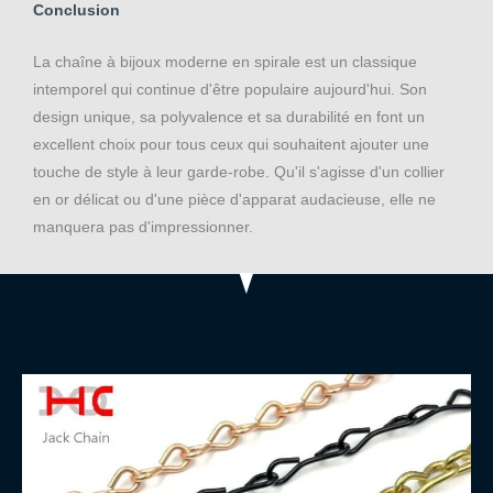
Conclusion
La chaîne à bijoux moderne en spirale est un classique
intemporel qui continue d'être populaire aujourd'hui. Son
design unique, sa polyvalence et sa durabilité en font un
excellent choix pour tous ceux qui souhaitent ajouter une
touche de style à leur garde-robe. Qu'il s'agisse d'un collier
en or délicat ou d'une pièce d'apparat audacieuse, elle ne
manquera pas d'impressionner.