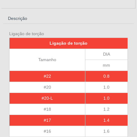
Descrição
Ligação de torção
Ligação de torção
DIA
Tamanho
mm
#22
0.8
#20
1.0
#20-L
1.0
#18
1.2
#17
1.4
#16
1.6