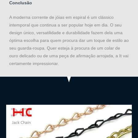
Conclusão
A moderna corrente de jóias em espiral é um clássico
intemporal que continua a ser popular hoje em dia. O seu
design único, versatilidade e durabilidade fazem dela uma
óptima escolha para quem procura dar um toque de estilo ao
seu guarda-roupa. Quer esteja à procura de um colar de
ouro delicado ou de uma peça de afirmação arrojada, a It vai
certamente impressionar.