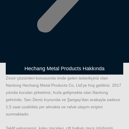
Hechang Metal Products Hakkında
Zincir çözümleri konusunda önde gelen tedarikçiniz olan
Nantong Hechang Metal Products Co, Ltd'ye hoş geldiniz. 2017
yılında kurulan şirketimiz, hızla gelişmekte olan Nantong
şehrinde, Sarı Deniz kıyısında ve Şangay'dan arabayla sadece
1,5 saat uzaklıkta yer almakta ve rahat ulaşım erişimi
sunmaktadır.
Teklif yelpazemiz, kriko zincirleri, çift halkalı zincir (düğümlü