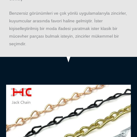
Benzersiz görünümleri ve çok yönlü uygulamalarıyla zincirler,
kuyumcular arasında favori haline gelmiştir. İster
kişiselleştirilmiş bir moda ifadesi yaratmak ister klasik bir
mücevher parçası bulmak isteyin, zincirler mükemmel bir
seçimdir.