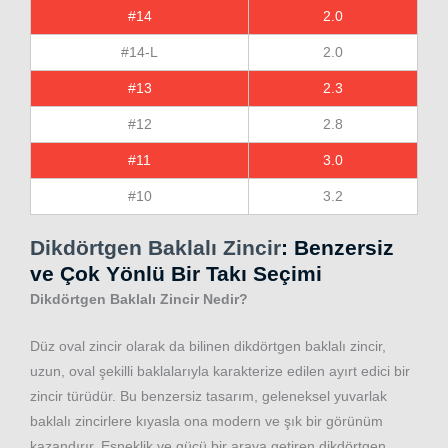
#14
2.0
#14-L
2.0
#13
2.3
#12
2.8
#11
3.0
#10
3.2
Dikdörtgen Baklalı Zincir
: Benzersiz
ve Çok Yönlü Bir Takı Seçimi
Dikdörtgen Baklalı Zincir Nedir?
Düz oval zincir olarak da bilinen dikdörtgen baklalı zincir,
uzun, oval şekilli baklalarıyla karakterize edilen ayırt edici bir
zincir türüdür. Bu benzersiz tasarım, geleneksel yuvarlak
baklalı zincirlere kıyasla ona modern ve şık bir görünüm
kazandırır. Esneklik ve gücü bir araya getiren dikdörtgen