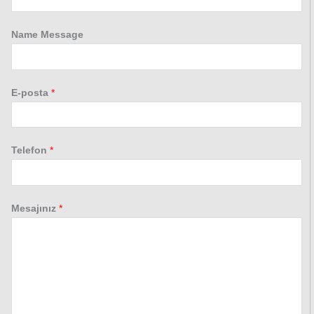
Name Message
E-posta
*
Telefon
*
Mesajınız
*