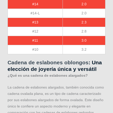
#14
2.0
#14-L
2.0
#13
2.3
#12
2.8
#11
3.0
#10
3.2
Cadena de eslabones oblongos
: Una
elección de joyería única y versátil
¿Qué es una cadena de eslabones alargados?
La cadena de eslabones alargados, también conocida como
cadena ovalada plana, es un tipo de cadena caracterizado
por sus eslabones alargados de forma ovalada. Este diseño
único le confiere un aspecto moderno y elegante en
comparación con las cadenas de eslabones redondos