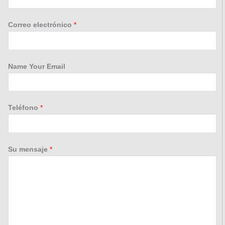
Correo electrónico
*
Name Your Email
Teléfono
*
Su mensaje
*