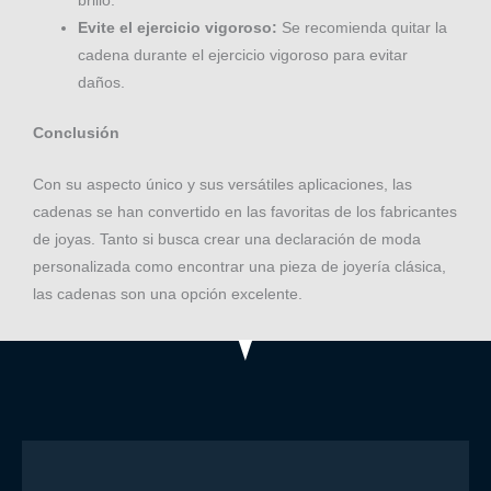
brillo.
Evite el ejercicio vigoroso:
Se recomienda quitar la
cadena durante el ejercicio vigoroso para evitar
daños.
Conclusión
Con su aspecto único y sus versátiles aplicaciones, las
cadenas se han convertido en las favoritas de los fabricantes
de joyas. Tanto si busca crear una declaración de moda
personalizada como encontrar una pieza de joyería clásica,
las cadenas son una opción excelente.