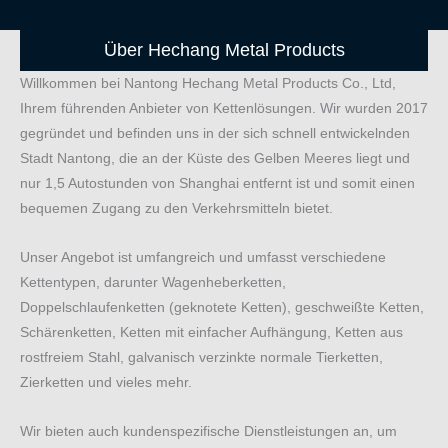
Über Hechang Metal Products
Willkommen bei Nantong Hechang Metal Products Co., Ltd,
Ihrem führenden Anbieter von Kettenlösungen. Wir wurden 2017
gegründet und befinden uns in der sich schnell entwickelnden
Stadt Nantong, die an der Küste des Gelben Meeres liegt und
nur 1,5 Autostunden von Shanghai entfernt ist und somit einen
bequemen Zugang zu den Verkehrsmitteln bietet.
Unser Angebot ist umfangreich und umfasst verschiedene
Kettentypen, darunter Wagenheberketten,
Doppelschlaufenketten (geknotete Ketten), geschweißte Ketten,
Schärenketten, Ketten mit einfacher Aufhängung, Ketten aus
rostfreiem Stahl, galvanisch verzinkte normale Tierketten,
Zierketten und vieles mehr.
Wir bieten auch kundenspezifische Dienstleistungen an, um