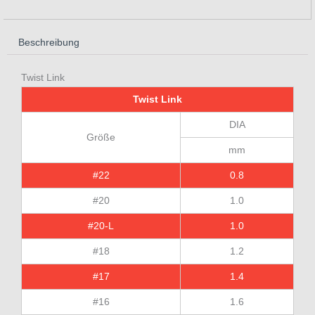
Beschreibung
Twist Link
Twist Link
DIA
Größe
mm
#22
0.8
#20
1.0
#20-L
1.0
#18
1.2
#17
1.4
#16
1.6