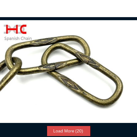
Leia mais
Cadeia espanhola
Leia mais
Load More
(20)