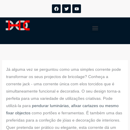
Saltar
F
T
Y
a
w
o
para
c
i
u
o
e
t
t
b
t
u
conteúdo
Menu
o
e
b
o
r
e
k
Já alguma vez se perguntou como uma simples corrente pode
transformar os seus projectos de bricolage? Conheça a
corrente jack - uma corrente única com elos torcidos que é
simultaneamente funcional e decorativa. O seu design torna-a
perfeita para uma variedade de utilizações criativas. Pode
utilizá-la para
pendurar luminárias, afixar cartazes ou mesmo
fixar objectos
como portões e ferramentas. É também uma das
preferidas para a confeção de jóias e decoração de interiores.
Quer pretenda ser prático ou elegante, esta corrente dá um