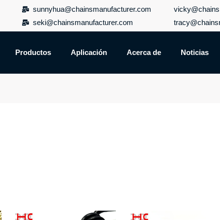
sunnyhua@chainsmanufacturer.com
vicky@chains
seki@chainsmanufacturer.com
tracy@chains
Productos
Aplicación
Acerca de
Noticias