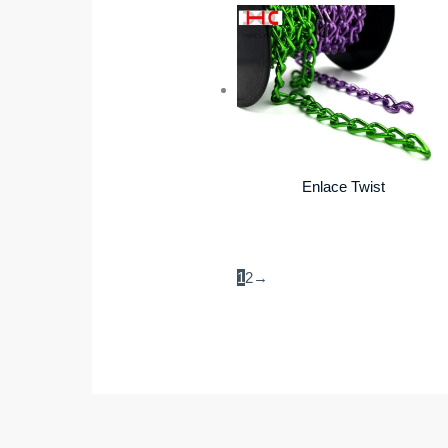
Enlace Twist
1
2
→