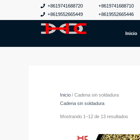
Ir
+8619741688720
+8619741688710
al
+8619552665449
+8619552665446
contenido
Inicio
Inicio
/ Cadena sin soldadura
Cadena sin soldadura
Mostrando 1–12 de 13 resultados