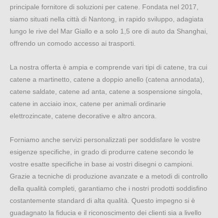
principale fornitore di soluzioni per catene. Fondata nel 2017,
siamo situati nella città di Nantong, in rapido sviluppo, adagiata
lungo le rive del Mar Giallo e a solo 1,5 ore di auto da Shanghai,
offrendo un comodo accesso ai trasporti.
La nostra offerta è ampia e comprende vari tipi di catene, tra cui
catene a martinetto, catene a doppio anello (catena annodata),
catene saldate, catene ad anta, catene a sospensione singola,
catene in acciaio inox, catene per animali ordinarie
elettrozincate, catene decorative e altro ancora.
Forniamo anche servizi personalizzati per soddisfare le vostre
esigenze specifiche, in grado di produrre catene secondo le
vostre esatte specifiche in base ai vostri disegni o campioni.
Grazie a tecniche di produzione avanzate e a metodi di controllo
della qualità completi, garantiamo che i nostri prodotti soddisfino
costantemente standard di alta qualità. Questo impegno si è
guadagnato la fiducia e il riconoscimento dei clienti sia a livello