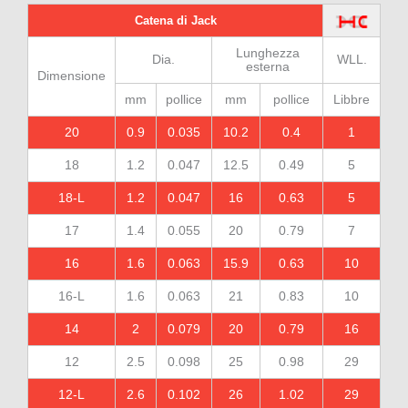
Catena di Jack
Lunghezza
Dia.
WLL.
esterna
Dimensione
mm
pollice
mm
pollice
Libbre
20
0.9
0.035
10.2
0.4
1
18
1.2
0.047
12.5
0.49
5
18-L
1.2
0.047
16
0.63
5
17
1.4
0.055
20
0.79
7
16
1.6
0.063
15.9
0.63
10
16-L
1.6
0.063
21
0.83
10
14
2
0.079
20
0.79
16
12
2.5
0.098
25
0.98
29
12-L
2.6
0.102
26
1.02
29