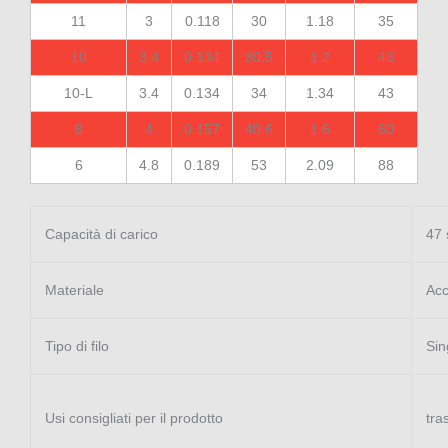
11
3
0.118
30
1.18
35
10
3.4
0.134
30.5
1.2
43
10-L
3.4
0.134
34
1.34
43
8
4
0.157
40.6
1.6
60
6
4.8
0.189
53
2.09
88
Capacità di carico
47 
Materiale
Acc
Tipo di filo
Sin
Usi consigliati per il prodotto
tra