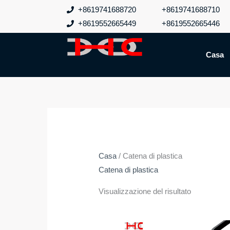
Vai
+8619741688720
+8619741688710
al
+8619552665449
+8619552665446
contenuto
Casa
Casa
/ Catena di plastica
Catena di plastica
Visualizzazione del risultato