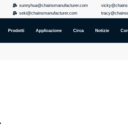
sunnyhua@chainsmanufacturer.com
vicky@chains
seki@chainsmanufacturer.com
tracy@chains
Prodotti
Applicazione
Circa
Notizie
Con