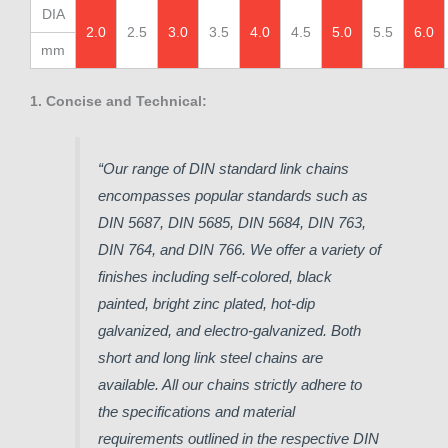
DIA
2.0
2.5
3.0
3.5
4.0
4.5
5.0
5.5
6.0
mm
1. Concise and Technical:
“Our range of DIN standard link chains
encompasses popular standards such as
DIN 5687, DIN 5685, DIN 5684, DIN 763,
DIN 764, and DIN 766. We offer a variety of
finishes including self-colored, black
painted, bright zinc plated, hot-dip
galvanized, and electro-galvanized. Both
short and long link steel chains are
available. All our chains strictly adhere to
the specifications and material
requirements outlined in the respective DIN