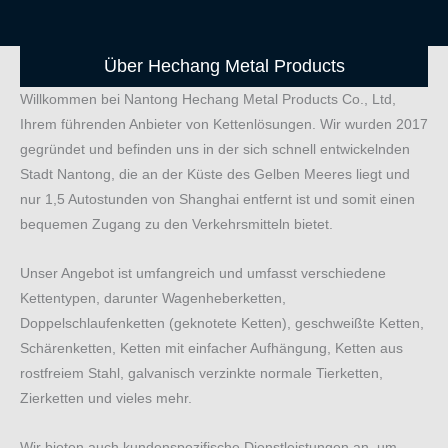
Über Hechang Metal Products
Willkommen bei Nantong Hechang Metal Products Co., Ltd,
Ihrem führenden Anbieter von Kettenlösungen. Wir wurden 2017
gegründet und befinden uns in der sich schnell entwickelnden
Stadt Nantong, die an der Küste des Gelben Meeres liegt und
nur 1,5 Autostunden von Shanghai entfernt ist und somit einen
bequemen Zugang zu den Verkehrsmitteln bietet.
Unser Angebot ist umfangreich und umfasst verschiedene
Kettentypen, darunter Wagenheberketten,
Doppelschlaufenketten (geknotete Ketten), geschweißte Ketten,
Schärenketten, Ketten mit einfacher Aufhängung, Ketten aus
rostfreiem Stahl, galvanisch verzinkte normale Tierketten,
Zierketten und vieles mehr.
Wir bieten auch kundenspezifische Dienstleistungen an, um