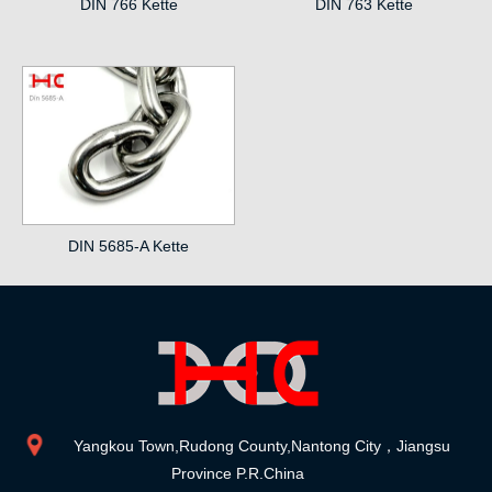
DIN 766 Kette
DIN 763 Kette
DIN 5685-A Kette
Yangkou Town,Rudong County,Nantong City，Jiangsu
Province P.R.China